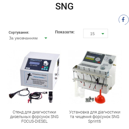
SNG
Показати:
Сортування:
15
За умовчанням
Стенд для диагностики
Установка для діагностики
дизельных форсунок SNG
та чищення форсунок SNG
FOCUS-DIESEL
Sprint6