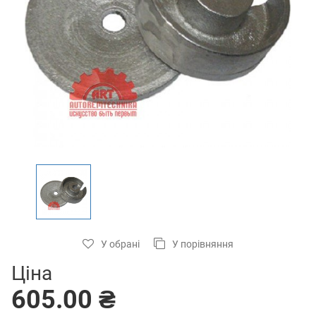
У обрані
У порівняння
Ціна
605.00 ₴