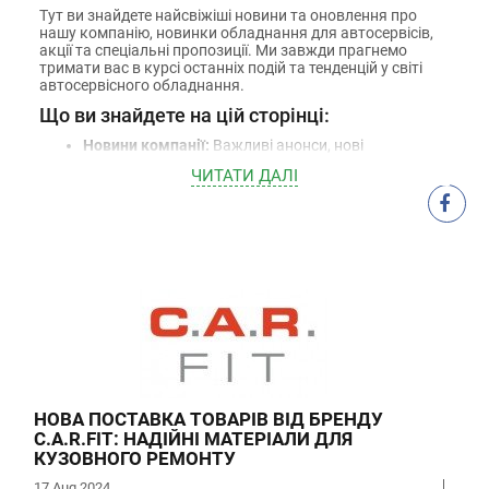
Тут ви знайдете найсвіжіші новини та оновлення про
нашу компанію, новинки обладнання для автосервісів,
акції та спеціальні пропозиції. Ми завжди прагнемо
тримати вас в курсі останніх подій та тенденцій у світі
автосервісного обладнання.
Що ви знайдете на цій сторінці:
Новини компанії:
Важливі анонси, нові
партнерства, розширення асортименту та інші
ЧИТАТИ ДАЛI
події, які формують діяльність AutoRemTechnika.
Новинки обладнання:
Огляди та деталі про
найновіші моделі обладнання для автосервісів від
провідних європейських та китайських
виробників.
Акції та знижки:
Інформація про актуальні акції,
спеціальні пропозиції та вигідні знижки на
обладнання для автосервісів.
Корисні поради та статті:
Експертні рекомендації
щодо вибору, експлуатації та обслуговування
автосервісного обладнання.
Слідкуйте за нашими новинами, щоб бути в курсі всіх
важливих подій та отримувати найкращі пропозиції для
НОВА ПОСТАВКА ТОВАРІВ ВІД БРЕНДУ
розвитку вашого бізнесу. Ми прагнемо надавати вам
найактуальнішу інформацію та допомагати у виборі
C.A.R.FIT: НАДІЙНІ МАТЕРІАЛИ ДЛЯ
найкращого обладнання для вашого автосервісу.
КУЗОВНОГО РЕМОНТУ
Дякуємо, що обираєте
AUTOREMTECHNIKA
– вашого
17 Aug 2024