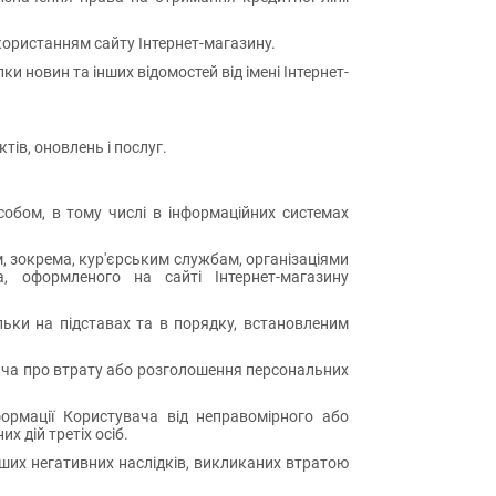
икористанням сайту Інтернет-магазину.
ки новин та інших відомостей від імені Інтернет-
тів, оновлень і послуг.
обом, в тому числі в інформаційних системах
м, зокрема, кур'єрським службам, організаціями
, оформленого на сайті Інтернет-магазину
ьки на підставах та в порядку, встановленим
вача про втрату або розголошення персональних
нформації Користувача від неправомірного або
 дій третіх осіб.
нших негативних наслідків, викликаних втратою