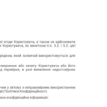
вої згоди Користувача, а також не здійснювати
ристувача, за винятком п.п. 5.2. і 5.3. цієї
порядком, який зазвичай використовується для
у звернення або запиту Користувача або його
д перевірки, в разі виявлення недостовірних
увачем у зв'язку з неправомірним використанням
цієї Політики Конфіденційності.
дана конфіденційна інформація: