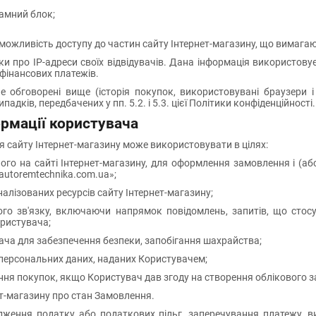
ламний блок;
можливість доступу до частин сайту Інтернет-магазину, що вимагаю
ики про IP-адреси своїх відвідувачів. Дана інформація використов
фінансових платежів.
 обговорені вище (історія покупок, використовувані браузери і 
дків, передбачених у пп. 5.2. і 5.3. цієї Політики конфіденційності.
ормації користувача
ія сайту Інтернет-магазину може використовувати в цілях:
аного на сайті Інтернет-магазину, для оформлення замовлення і (а
autoremtechnika.com.ua»;
налізованих ресурсів сайту Інтернет-магазину;
ого зв'язку, включаючи напрямок повідомлень, запитів, що стосу
ористувача;
ача для забезпечення безпеки, запобігання шахрайства;
 персональних даних, наданих Користувачем;
ення покупок, якщо Користувач дав згоду на створення облікового з
ет-магазину про стан Замовлення.
рдження податку або податкових пільг, заперечування платежу, в