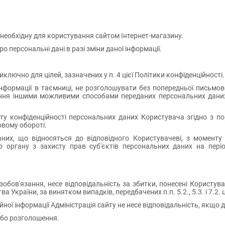
, необхідну для користування сайтом Інтернет-магазину.
о персональні дані в разі зміни даної інформації.
лючно для цілей, зазначених у п. 4 цієї Політики конфіденційності.
 інформації в таємниці, не розголошувати без попередньої письмо
ння іншими можливими способами переданих персональних даних Ко
сту конфіденційності персональних даних Користувача згідно з 
овому обороті.
аних, що відносяться до відповідного Користувачеві, з момент
органу з захисту прав суб'єктів персональних даних на періо
ї зобов'язання, несе відповідальність за збитки, понесені Корист
 України, за винятком випадків, передбачених п.п. 5.2., 5.3. і 7.2. 
йної інформації Адміністрація сайту не несе відповідальність, якщо 
 або розголошення.