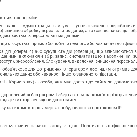
ються такі терміни:
ину (далі - Адміністрація сайту)» - уповноважені співробітни
або) здійснює обробку персональних даних, а також визначає цілі 
що здійснюються з персональними даними.
я, що стосується прямо або побічно певного або визначається фізичн
а дія (операція) або сукупність дій (операцій), що здійснюються 
аними, включаючи збір, запис, систематизацію, накопичення, збе
доступ), знеособлення, блокування, видалення, знищення персонал
» - обов'язкове для дотримання Оператором або іншим отримав д
сональних даних або наявності іншого законного підстави.
алі - Користувач)» - особа, яка має доступ до сайту, за допомогою
відправлений веб-сервером і зберігається на комп'ютері користува
 відкрити сторінку відповідного сайту.
у вузла в комп'ютерній мережі, побудованої за протоколом IP.
ернет-магазину означає згоду з цією Політикою конфіденційно