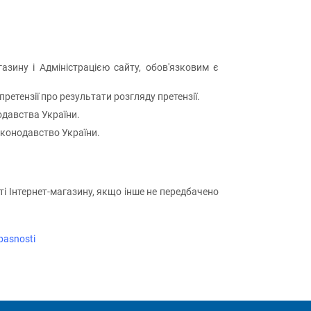
азину і Адміністрацією сайту, обов'язковим є
ретензії про результати розгляду претензії.
одавства України.
законодавство України.
йті Інтернет-магазину, якщо інше не передбачено
pasnosti