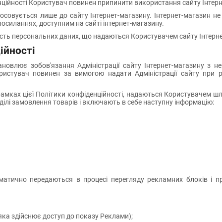
енційності Користувач повинен припинити використання сайту Інтер
осовується лише до сайту Інтернет-магазину. Інтернет-магазин не 
 посиланнях, доступним на сайті інтернет-магазину.
рність персональних даних, що надаються Користувачем сайту Інтерн
ійності
ановлює зобов'язання Адміністрації сайту Інтернет-магазину з 
ористувач повинен за вимогою надати Адміністрації сайту при ре
 рамках цієї Політики конфіденційності, надаються Користувачем ш
озділі замовлення товарів і включають в себе наступну інформацію:
оматично передаються в процесі перегляду рекламних блоків і пр
 яка здійснює доступ до показу Реклами);