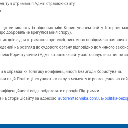
менту її отримання Адміністрацією сайту.
а.
 що виникають із відносин між Користувачем сайту Інтернет-маг
 про добровільне врегулювання спору).
них днів з дня отримання претензії, письмово повідомляє заявника п
ереданий на розгляд до судового органу відповідно до чинного закон
син між Користувачем і Адміністрацією сайту застосовується чинне 
іни в справжню Політику конфіденційності без згоди Користувача.
міни в цій Політиці вступають в силу з моменту їх розміщення на са
 конфіденційності слід повідомляти в розділ Підтримки.
а на сторінці сайту за адресою
autoremtechnika.com.ua/politika-bezo