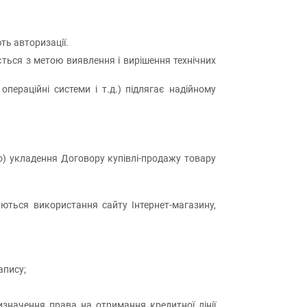
ть авторизації.
ується з метою виявлення і вирішення технічних
операційні системи і т.д.) підлягає надійному
бо) укладення Договору купівлі-продажу товару
ються використання сайту Інтернет-магазину,
апису;
изначення права на отримання кредитної лінії