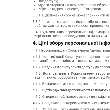
Час доступу;
Адреса сторінки, на якій розташований рек
Реферер (адреса попередньої сторінки).
3.3.1. Відключення cookies може спричинити не
3.3.2. Інтернет-магазин здійснює збір статист
проблем, для контролю законності проведених 
3.4. Будь-яка інша персональна інформація не
зберіганню і нерозповсюдження, за винятком випа
4. Цілі збору персональної інф
4.1. Персональні дані Користувача Адміністрац
4.1.1. Ідентифікації Користувача, зареєстров
дистанційним способом з Інтернет-магазином «
4.1.2. Надання Користувачеві доступу до персо
4.1.3. Встановлення з Користувачем зворотн
надання послуг, обробка запитів і заявок від К
4.1.4. Визначення місця знаходження Користув
4.1.5. Підтвердження достовірності та повноти
4.1.6. Створення облікового запису для здійсн
4.1.7. Повідомлення Користувача сайту Інтерн
4.1.8. Обробки і отримання платежів, підтве