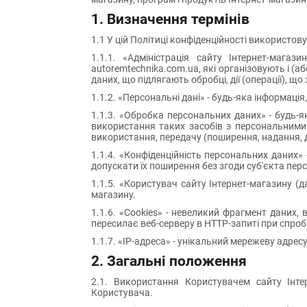
1. Визначення термінів
1.1 У цій Політиці конфіденційності використову
1.1.1. «Адміністрація сайту Інтернет-магаз
autoremtechnika.com.ua, які організовують і (
даних, що підлягають обробці, дії (операції), 
1.1.2. «Персональні дані» - будь-яка інформаці
1.1.3. «Обробка персональних даних» - будь-як
використання таких засобів з персональними д
використання, передачу (поширення, надання, 
1.1.4. «Конфіденційність персональних даних
допускати їх поширення без згоди суб'єкта пер
1.1.5. «Користувач сайту Інтернет-магазину (д
магазину.
1.1.6. «Cookies» - невеликий фрагмент даних, 
пересилає веб-серверу в HTTP-запиті при спробі
1.1.7. «IP-адреса» - унікальний мережеву адрес
2. Загальні положення
2.1. Використання Користувачем сайту Інт
Користувача.