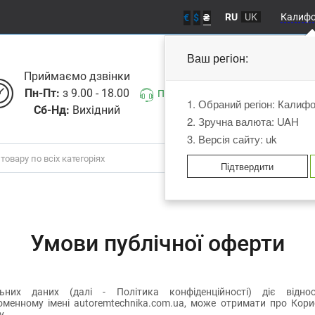
RU
UK
Калиф
€
$
₴
Ваш регіон:
Приймаємо дзвiнки
Пн-Пт:
з 9.00 - 18.00
Передзвоніть мені
1. Обраний регіон: Калиф
Сб-Нд:
Вихідний
2. Зручна валюта: UAH
3. Версія сайту: uk
Підтвердити
Умови публічної оферти
ьних даних (далі - Політика конфіденційності) діє відносн
оменному імені autoremtechnika.com.ua, може отримати про Корис
у.