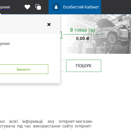
орния
Особистий Кабінет
0
товар (iв)
0.00 ₴
орния
ПОШУК
Змінити
о всієї інформації, яку Інтернет-магазин
тувача під час використання сайту Інтернет-