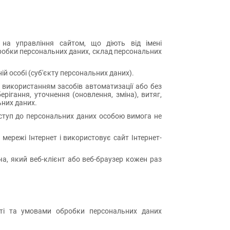
ки на управління сайтом, що діють від імені
обробки персональних даних, склад персональних
ій особі (суб'єкту персональних даних).
з використанням засобів автоматизації або без
рігання, уточнення (оновлення, зміна), витяг,
ьних даних.
оступ до персональних даних особою вимога не
 мережі Інтернет і використовує сайт Інтернет-
ча, який веб-клієнт або веб-браузер кожен раз
сті та умовами обробки персональних даних