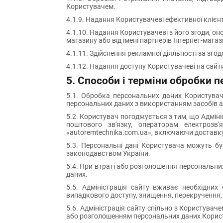
Користувачем.
4.1.9. Надання Користувачеві ефективної клієнт
4.1.10. Надання Користувачеві з його згоди, оно
магазину або від імені партнерів Інтернет-магаз
4.1.11. Здійснення рекламної діяльності за зго
4.1.12. Надання доступу Користувачеві на сайти
5. Способи і терміни обробки 
5.1. Обробка персональних даних Користувач
персональних даних з використанням засобів а
5.2. Користувач погоджується з тим, що Адміні
поштового зв'язку, операторам електрозв
«autoremtechnika.com.ua», включаючи доставку
5.3. Персональні дані Користувача можуть б
законодавством України.
5.4. При втраті або розголошення персональни
даних.
5.5. Адміністрація сайту вживає необхідних 
випадкового доступу, знищення, перекручення, 
5.6. Адміністрація сайту спільно з Користувач
або розголошенням персональних даних Корис