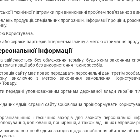
ської і технічної підтримки при виникненні проблем пов'язаних з в
влень продукції, спеціальних пропозицій, інформації про ціни, розсил
ину.
дою Користувача.
 або сервіси партнерів Інтернет-магазину з метою отримання продук
персональної інформації
а здійснюється без обмеження терміну, будь-яким законним спос
втоматизації або без використання таких засобів.
страція сайту має право передавати персональні дані третім особа
'язку, виключно з метою виконання замовлення Користувача
 Товару.
ути передані уповноваженим органам державної влади України тіл
х даних Адміністрація сайту зобов'язана проінформувати Користу
організаційних і технічних заходів для захисту персональної і
блокування, копіювання, поширення, а також від інших неправомірних
ем вживає всіх необхідних заходів щодо запобігання збиткам або і
тувача.