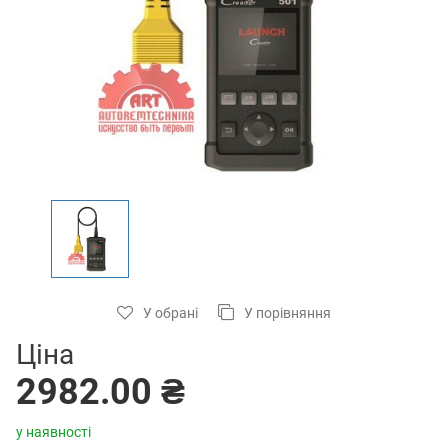
У обрані
У порівняння
Ціна
2982.00 ₴
у наявності