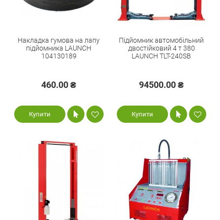
Накладка гумова на лапу
Підйомник автомобільний
підйомника LAUNCH
двостійковий 4 т 380
104130189
LAUNCH TLT-240SB
460.00 ₴
94500.00 ₴
Купити
Купити