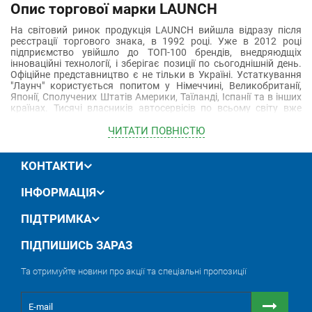
Опис торгової марки LAUNCH
На світовий ринок продукція LAUNCH вийшла відразу після
реєстрації торгового знака, в 1992 році. Уже в 2012 році
підприємство увійшло до ТОП-100 брендів, внедряюдщіх
інноваційні технології, і зберігає позиції по сьогоднішній день.
Офіційне представництво є не тільки в Україні. Устаткування
"Лаунч" користується попитом у Німеччині, Великобританії,
Японії, Сполучених Штатів Америки, Таїланді, Іспанії та в інших
країнах. Тисячі власників автосервісів по всьому світу вже
переконалися в надійності обладнання для СТО, яке
випускається під цим брендом.
ЧИТАТИ ПОВНIСТЮ
Продукція, представлена ​​в Україні: переваги, особливості
Професіонали знають, що LAUNCH - підйомники, LAUNCH -
КОНТАКТИ
діагностика, а також стенди. Прямо зараз ви можете купити:
Автомобільний підйомник.
ІНФОРМАЦІЯ
Діагностичний автосканер.
Стенд діагностики та чищення форсунок.
ПІДТРИМКА
Все обладнання сертифіковане, і тому
компанія
"Авторемтехніка"
надає гарантію. При покупці
ПІДПИШИСЬ ЗАРАЗ
підйомника це п'ять років, сканера - два роки.
Доставка в
межах країни проводиться безкоштовно.
Та отримуйте новини про акції та спеціальні пропозиції
Звернувшись до цього бренду, ви отримуєте можливість
укомплектувати СТО товарами, які купуєте зі знижкою.
Дізнайтеся, скільки це буде в вашому випадку прямо зараз.