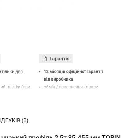
Гарантiя
(тільки для
12 місяців офіційної гарантії
від виробника
ий платіж (при
обмін / повернення товару
протягом 14 днів
арткою Visa,
LiqPay
нк
ІДГУКІВ (0)
овий розрахунок
 низький профіль 2,5т 85-455 мм TORIN