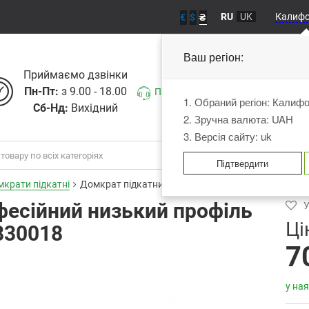
RU
UK
Калиф
€
$
₴
Ваш регіон:
Приймаємо дзвiнки
Пн-Пт:
з 9.00 - 18.00
Передзвоніть мені
1. Обраний регіон: Калиф
Сб-Нд:
Вихідний
2. Зручна валюта: UAH
3. Версія сайту: uk
Підтвердити
крати підкатні
Домкрат підкатний професійний низький профіль 
фесійний низький профіль
У
Ці
830018
7
у ная