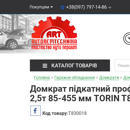
+38(097) 797-14-86
Покупцям
КАТАЛОГ ТОВАРІВ
Головна
Гаражне обладнання
Домкрати
Дом
Домкрат підкатний про
2,5т 85-455 мм TORIN T
Код товару:
T830018