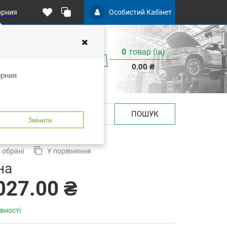
орния
Особистий Кабінет
0
товар (iв)
0.00 ₴
орния
ПОШУК
Змінити
2,5т 85-455 мм TORIN T830018
 обрані
У порівняння
на
027.00 ₴
вності