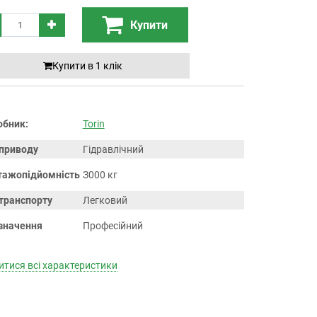
Купити
Купити в 1 клiк
обник:
Torin
 приводу
Гідравлічний
тажопідйомність
З000 кг
 транспорту
Легковий
значення
Професійний
тися всі характеристики