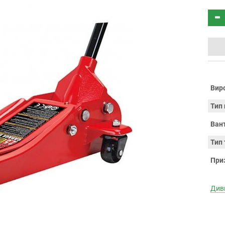
Вир
Тип
Ван
Тип
При
Диви