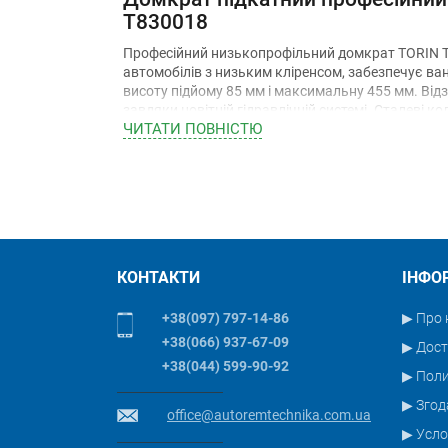
T830018
Професійний низькопрофільний домкрат TORIN T
автомобілів з низьким кліренсом, забезпечує ва
висоту підйому 85 мм і максимальну 455 мм. Відз
завдяки новітній гідравлічній системі. Сталеві 
ЧИТАТИ ПОВНIСТЮ
система безпеки запобігає перевантаженню. Ідеал
зручність.
КОНТАКТИ
ІНФО
+38(097) 797-14-86
▶ Про 
+38(066) 937-67-09
▶ Дост
+38(044) 599-90-92
▶ Пол
▶ Згод
office@autoremtechnika.com.ua
▶ Усло