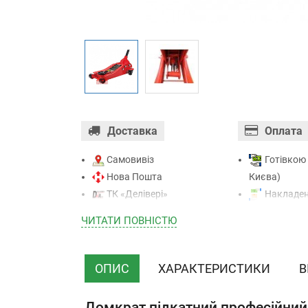
Доставка
Оплата
Самовивіз
Готівкою 
Нова Пошта
Києва)
ТК «Делівері»
Накладен
ТК «САТ»
отриманні)
ЧИТАТИ ПОВНIСТЮ
ТК “Justin”
Оплата к
Кур’єром
Mastercard - 
ТК ”УкрПошта”
Приватба
ОПИС
ХАРАКТЕРИСТИКИ
В
Безготівк
(з ПДВ)
Домкрат підкатний професійний