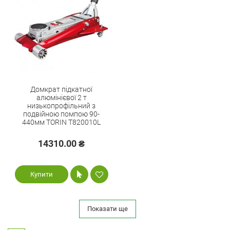
Домкрат підкатної
алюмінієвої 2 т
низькопрофільний з
подвійною помпою 90-
440мм TORIN T820010L
14310.00 ₴
Купити
Показати ще