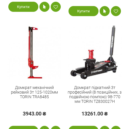
Купити
Купити
Домкрат механічний
Домкрат підкатний 3т
рейковий 3т 125-1020мм
професійний (8 позиційних, з
TORIN TRA8485
подвійною помпою) 98-770
мм TORIN TZ830027H
3943.00 ₴
13261.00 ₴