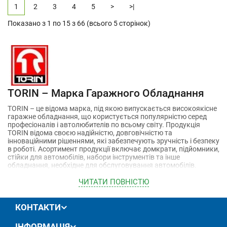
1
2
3
4
5
>
>|
Показано з 1 по 15 з 66 (всього 5 сторінок)
TORIN – Марка Гаражного Обладнання
TORIN – це відома марка, під якою випускається високоякісне
гаражне обладнання, що користується популярністю серед
професіоналів і автолюбителів по всьому світу. Продукція
TORIN відома своєю надійністю, довговічністю та
інноваційними рішеннями, які забезпечують зручність і безпеку
в роботі. Асортимент продукції включає домкрати, підйомники,
стійки для автомобілів, набори інструментів та інше
обладнання, необхідне для обслуговування автомобілів.
Основні переваги TORIN:
ЧИТАТИ ПОВНIСТЮ
Висока якість продукції
: TORIN суворо контролює всі
етапи виробництва, що гарантує високу якість кожного
КОНТАКТИ
виробу. Використання передових технологій та міцних
матеріалів забезпечує надійність і довговічність
ІНФОРМАЦІЯ