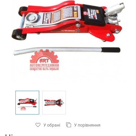
У обрані
У порівняння