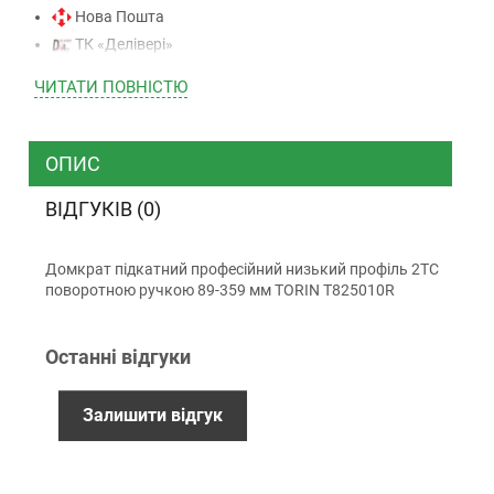
Нова Пошта
ТК «Делівері»
ТК «САТ»
ЧИТАТИ ПОВНIСТЮ
ТК “Justin”
Кур’єром
ТК ”УкрПошта”
ОПИС
ВІДГУКІВ (0)
Оплата
Домкрат підкатний професійний низький профіль 2ТС
Готівкою (тільки для Києва)
поворотною ручкою 89-359 мм TORIN T825010R
Накладений платіж (при отриманні)
Оплата карткою Visa, Mastercard - LiqPay
Останні відгуки
Приватбанк
Безготівковий розрахунок (з ПДВ)
Залишити відгук
Гарантiя