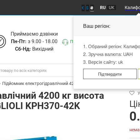
RU
UK
Калиф
€
$
₴
Ваш регіон:
Приймаємо дзвiнки
Пн-Пт:
з 9.00 - 18.00
Передзвоніть мені
1. Обраний регіон: Калиф
Сб-Нд:
Вихідний
2. Зручна валюта: UAH
3. Версія сайту: uk
Підтвердити
Підйомник електрогідравлічний 4200 кг висота підйому 2005 мм 
влічний 4200 кг висота
У
Ці
LIOLI KPH370-42K
0
нема