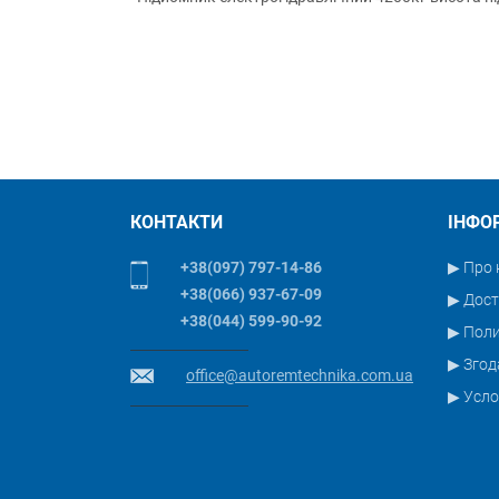
КОНТАКТИ
ІНФО
+38(097) 797-14-86
▶ Про 
+38(066) 937-67-09
▶ Дост
+38(044) 599-90-92
▶ Пол
▶ Згод
office@autoremtechnika.com.ua
▶ Усло