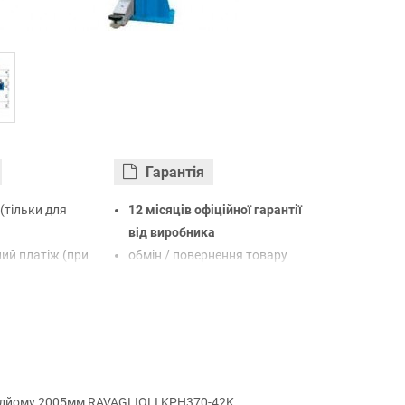
Гарантiя
(тільки для
12 місяців офіційної гарантії
від виробника
ий платіж (при
обмін / повернення товару
протягом 14 днів
арткою Visa,
LiqPay
нк
овий розрахунок
підйому 2005мм RAVAGLIOLI KPH370-42K