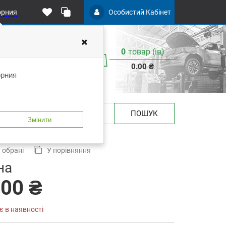
орния
Особистий Кабінет
0
товар (iв)
0.00 ₴
орния
ПОШУК
Змінити
RAVAGLIOLI KPH370-42K
 обрані
У порівняння
на
.00 ₴
є в наявності