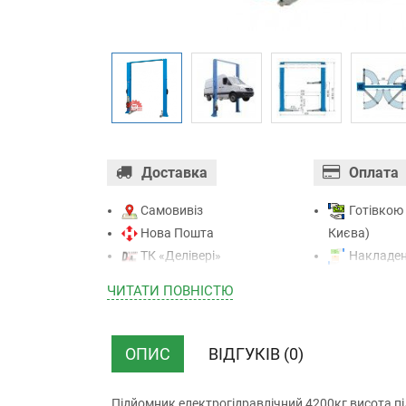
Доставка
Оплата
Самовивіз
Готівкою 
Нова Пошта
Києва)
ТК «Делівері»
Накладен
ТК «САТ»
отриманні)
ЧИТАТИ ПОВНIСТЮ
ТК “Justin”
Оплата к
Кур’єром
Mastercard - 
ТК ”УкрПошта”
Приватба
ОПИС
ВІДГУКІВ (0)
Безготівк
(з ПДВ)
Підйомник електрогідравлічний 4200кг висота 