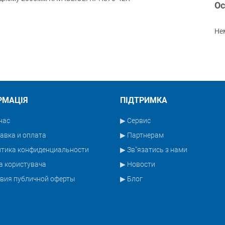
Ос
Нем
РМАЦІЯ
ПІДТРИМКА
нас
▶ Сервис
авка и оплата
▶ Партнерам
итика конфиденциальности
▶ Зв"язатись з нами
а користувача
▶ Новости
вия публичной оферты
▶ Блог