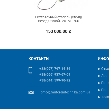
Код товара:
Рихтовочный стапель (стенд)
передвижной SNG VE-700
153 000.00 ₴
КОНТАКТЫ
ИНФО
+38(097) 797-14-86
▶ О на
+38(066) 937-67-09
▶ Дост
+38(044) 599-90-92
▶ Пол
▶ Поль
office@autoremtechnika.com.ua
▶ Усло