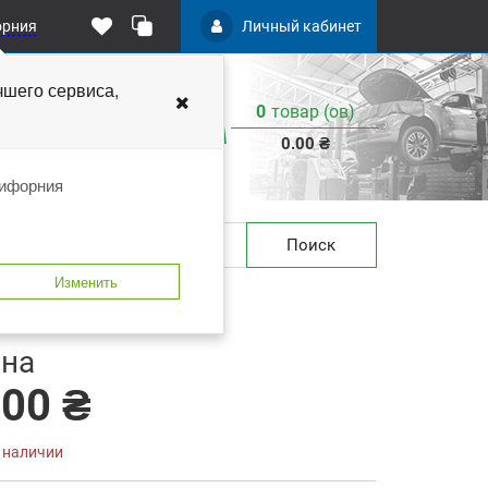
орния
Личный кабинет
чшего
сервиса,
0
товар (ов)
:
0.00 ₴
лифорния
Поиск
Изменить
мм RAVAGLIOLI KPH370-42K
 закладки
В сравнение
на
.00 ₴
в наличии