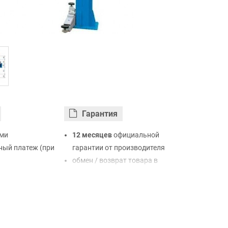
Гарантия
ми
12 месяцев
официальной
ый платеж (при
гарантии от производителя
обмен / возврат товара в
ртой Visa,
течение 14 дней
LiqPay
нк
ый расчет (с