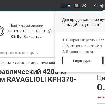
RU
UK
Калиф
€
$
₴
Для предоставление лу
пожалуйста, уточните
Принимаем звонки
Пн-Пт:
с 09:00 - 18:00
Заказать звонок
Сб-Вс:
Выходные
1. Выбранный регион: Ка
2. Удобная валюта: UAH
3. Версия сайта: ru
Подтвердить
Подъемник электрогидравлический 4200 кг высота подъёма 2005 
авлический 4200 кг
В
Це
м RAVAGLIOLI KPH370-
0
нет 