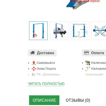
Доставка
Оплата
Самовывоз
Наличны
Нова Пошта
Наложенн
ТК «Деливери»
получении)
ТК «САТ»
Оплата ка
ЧИТАТЬ ПОЛНОСТЬЮ
ТК “Justin”
Mastercard - 
Курьером
Приватба
ТК ”УкрПочта”
Безналичн
ОПИСАНИЕ
ОТЗЫВЫ (0)
НДС)