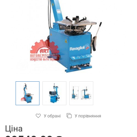
У обрані
У порівняння
Ціна