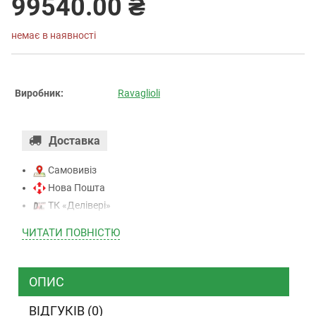
99540.00 ₴
немає в наявності
Виробник:
Ravaglioli
Доставка
Самовивіз
Нова Пошта
ТК «Делівері»
ТК «САТ»
ЧИТАТИ ПОВНIСТЮ
ТК “Justin”
Кур’єром
ТК ”УкрПошта”
ОПИС
ВІДГУКІВ (0)