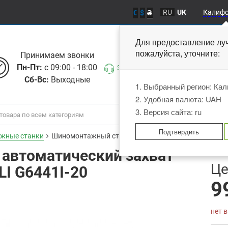
RU
UK
Калиф
€
$
₴
Для предоставление лу
пожалуйста, уточните
Принимаем звонки
Пн-Пт:
с 09:00 - 18:00
Заказать звонок
Сб-Вс:
Выходные
1. Выбранный регион: Ка
2. Удобная валюта: UAH
3. Версия сайта: ru
Подтвердить
жные станки
Шиномонтажный стенд автоматический захват диска
автоматический захват
В
Це
LI G6441I-20
9
нет 