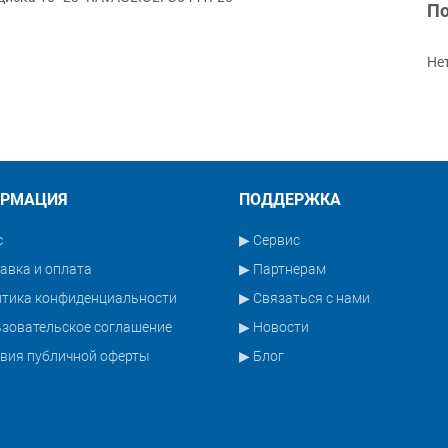
По
Не
РМАЦИЯ
ПОДДЕРЖКА
с
▶ Сервис
авка и оплата
▶ Партнерам
итика конфиденциальности
▶ Связаться с нами
зовательское соглашение
▶ Новости
вия публичной оферты
▶ Блог