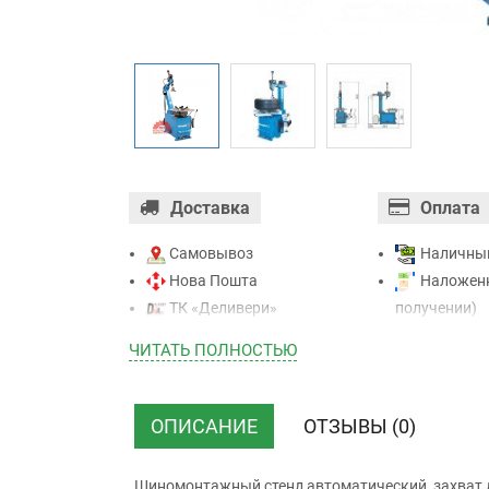
Доставка
Оплата
Самовывоз
Наличны
Нова Пошта
Наложенн
ТК «Деливери»
получении)
ТК «САТ»
Оплата ка
ЧИТАТЬ ПОЛНОСТЬЮ
ТК “Justin”
Mastercard - 
Курьером
Приватба
ТК ”УкрПочта”
Безналичн
ОПИСАНИЕ
ОТЗЫВЫ (0)
НДС)
Шиномонтажный стенд автоматический, захват д