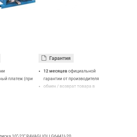
Гарантия
ми
12 месяцев
официальной
ый платеж (при
гарантии от производителя
обмен / возврат товара в
ртой Visa,
течение 14 дней
LiqPay
нк
ый расчет (с
иска 10"-23" RAVAGLIOLI G6441I-20