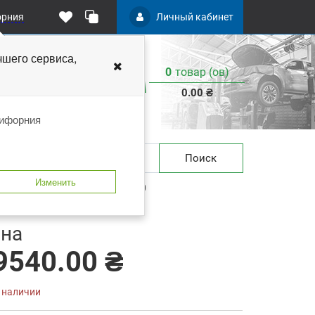
орния
Личный кабинет
чшего
сервиса,
0
товар (ов)
:
0.00 ₴
лифорния
Поиск
Изменить
 10"-23" RAVAGLIOLI G6441I-20
 закладки
В сравнение
на
9540.00 ₴
в наличии