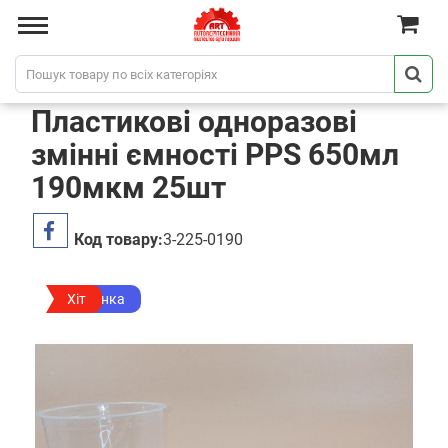
Пластикові одноразові
змінні ємності PPS 650мл
190мкм 25шт
Код товару:
3-225-0190
Новинка
Хіт