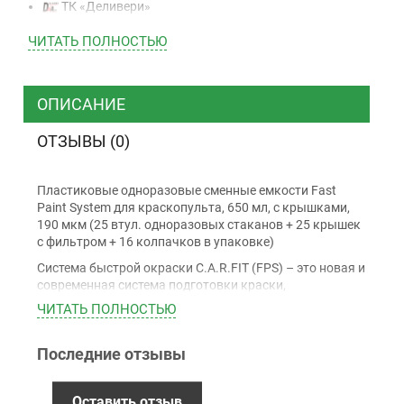
ТК «Деливери»
ТК «САТ»
ЧИТАТЬ ПОЛНОСТЬЮ
ТК “Justin”
Курьером
ТК ”УкрПочта”
ОПИСАНИЕ
ОТЗЫВЫ (0)
Оплата
Пластиковые одноразовые сменные емкости Fast
Наличными
Paint System для краскопульта, 650 мл, с крышками,
Наложенный платеж (при получении)
190 мкм (25 втул. одноразовых стаканов + 25 крышек
с фильтром + 16 колпачков в упаковке)
Оплата картой Visa, Mastercard - LiqPay
Приватбанк
Система быстрой окраски C.A.R.FIT (FPS) – это новая и
современная система подготовки краски,
Безналичный расчет (с НДС)
предназначенная для смешивания, розлива и
ЧИТАТЬ ПОЛНОСТЬЮ
временного хранения покрытий. Она обеспечивает
простой способ чистой подготовки краски, что
Последние отзывы
обеспечивает экономию времени и материалов. FPS
Гарантия
можно использовать с любым типом краскопульта с
помощью специальных адаптеров. Позволяет хранить
12 месяцев
официальной гарантии от
Оставить отзыв