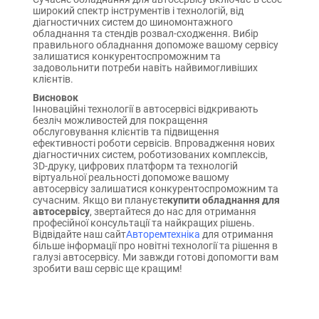
широкий спектр інструментів і технологій, від
діагностичних систем до шиномонтажного
обладнання та стендів розвал-сходження. Вибір
правильного обладнання допоможе вашому сервісу
залишатися конкурентоспроможним та
задовольнити потреби навіть найвимогливіших
клієнтів.
Висновок
Інноваційні технології в автосервісі відкривають
безліч можливостей для покращення
обслуговування клієнтів та підвищення
ефективності роботи сервісів. Впровадження нових
діагностичних систем, роботизованих комплексів,
3D-друку, цифрових платформ та технологій
віртуальної реальності допоможе вашому
автосервісу залишатися конкурентоспроможним та
сучасним. Якщо ви плануєте
купити обладнання для
автосервісу
, звертайтеся до нас для отримання
професійної консультації та найкращих рішень.
Відвідайте наш сайт
Авторемтехніка
для отримання
більше інформації про новітні технології та рішення в
галузі автосервісу. Ми завжди готові допомогти вам
зробити ваш сервіс ще кращим!