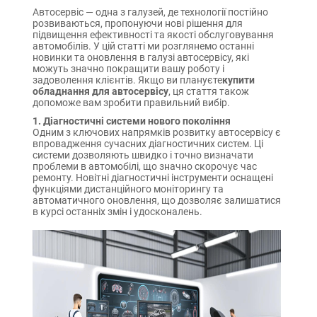
Автосервіс — одна з галузей, де технології постійно
розвиваються, пропонуючи нові рішення для
підвищення ефективності та якості обслуговування
автомобілів. У цій статті ми розглянемо останні
новинки та оновлення в галузі автосервісу, які
можуть значно покращити вашу роботу і
задоволення клієнтів. Якщо ви плануєте
купити
обладнання для автосервісу
, ця стаття також
допоможе вам зробити правильний вибір.
1. Діагностичні системи нового покоління
Одним з ключових напрямків розвитку автосервісу є
впровадження сучасних діагностичних систем. Ці
системи дозволяють швидко і точно визначати
проблеми в автомобілі, що значно скорочує час
ремонту. Новітні діагностичні інструменти оснащені
функціями дистанційного моніторингу та
автоматичного оновлення, що дозволяє залишатися
в курсі останніх змін і удосконалень.