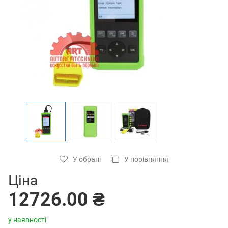
У обрані
У порівняння
Ціна
12726.00 ₴
у наявності