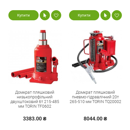
Купити
Купити
Домкрат пляшковий
Домкрат пляшковий
низькопрофільний
пневмо-гідравлічний 20т
двухштоковий 6т 215-485
265-510 мм TORIN TQ20002
мм TORIN TF0602
3383.00 ₴
8044.00 ₴