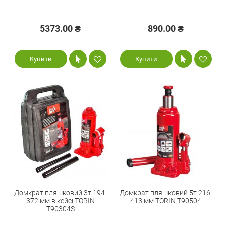
5373.00 ₴
890.00 ₴
Купити
Купити
Домкрат пляшковий 3т 194-
Домкрат пляшковий 5т 216-
372 мм в кейсі TORIN
413 мм TORIN T90504
T90304S