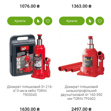
1076.00 ₴
1363.00 ₴
Купити
Купити
Домкрат пляшковий 5т 216-
Домкрат пляшковий
413 мм в кейсі TORIN
низькопрофільний
T90504S
двухштоковий 4т 160-390
мм TORIN TF0402
1630.00 ₴
2497.00 ₴