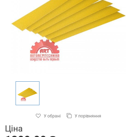
У обрані
У порівняння
Ціна