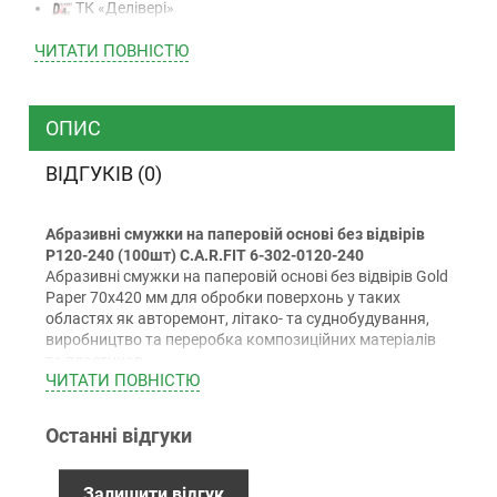
ТК «Делівері»
ТК «САТ»
ЧИТАТИ ПОВНIСТЮ
ТК “Justin”
Кур’єром
ТК ”УкрПошта”
ОПИС
ВІДГУКІВ (0)
Оплата
Абразивні смужки на паперовій основі без відвірів
Готівкою (тільки для Києва)
P120-240 (100шт) C.A.R.FIT 6-302-0120-240
Накладений платіж (при отриманні)
Абразивні смужки на паперовій основі без відвірів Gold
Paper 70х420 мм для обробки поверхонь у таких
Оплата карткою Visa, Mastercard - LiqPay
областях як авторемонт, літако- та суднобудування,
Приватбанк
виробництво та переробка композиційних матеріалів
Безготівковий розрахунок (з ПДВ)
та пластиков.
ЧИТАТИ ПОВНIСТЮ
Застосування:
Для видалення іржі та шліфування "по сухому"
Останні відгуки
Гарантiя
шпаклівкам, ґрунтам та наповнювачам.
Особливості:
12 місяців офіційної гарантії від виробника
Залишити відгук