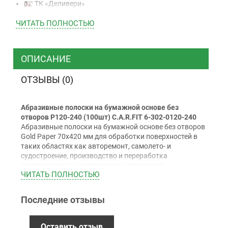
ТК «Деливери»
ТК «САТ»
ЧИТАТЬ ПОЛНОСТЬЮ
ТК “Justin”
Курьером
ТК ”УкрПочта”
ОПИСАНИЕ
ОТЗЫВЫ (0)
Оплата
Абразивные полоски на бумажной основе без
Наличными
отворов P120-240 (100шт) C.A.R.FIT 6-302-0120-240
Наложенный платеж (при получении)
Абразивные полоски на бумажной основе без отворов
Gold Paper 70х420 мм для обработки поверхностей в
Оплата картой Visa, Mastercard - LiqPay
таких областях как авторемонт, самолето- и
Приватбанк
судостроение, производство и переработка
Безналичный расчет (с НДС)
композиционных материалов и пластиков.
ЧИТАТЬ ПОЛНОСТЬЮ
Применение:
Для удаления ржавчины и шлифовки "по сухому"
Последние отзывы
Гарантия
шпатлевкам, грунтам и наполнителям.
Особенности:
12 месяцев
официальной гарантии от
Оставить отзыв