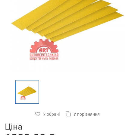
У обрані
У порівняння
Ціна