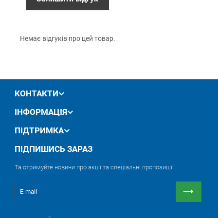
обмін / повернення товару протягом 14 днів
Постійно висока шліфувальна здатність
Тривалий термін служби
Має спеціальне просочення для зниження тертя
Немає відгуків про цей товар.
Не ушкоджується при обробці деталей із
гострими гранями або виступаючих над
поверхнею
Кріплення на липучці (Velcro).
КОНТАКТИ
ІНФОРМАЦІЯ
ПІДТРИМКА
ПІДПИШИСЬ ЗАРАЗ
Та отримуйте новини про акції та спеціальні пропозиції