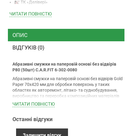
ТК «Делівері»
ТК «САТ»
ЧИТАТИ ПОВНIСТЮ
ТК “Justin”
Кур’єром
ТК ”УкрПошта”
ОПИС
ВІДГУКІВ (0)
Оплата
Абразивні смужки на паперовій основі без відвірів
Готівкою (тільки для Києва)
P80 (50шт) C.A.R.FIT 6-302-0080
Накладений платіж (при отриманні)
Абразивні смужки на паперовій основі без відвірів Gold
Оплата карткою Visa, Mastercard - LiqPay
Paper 70х420 мм для обробки поверхонь у таких
Приватбанк
областях як авторемонт, літако- та суднобудування,
виробництво та переробка композиційних матеріалів
Безготівковий розрахунок (з ПДВ)
та пластиков.
ЧИТАТИ ПОВНIСТЮ
Застосування:
Останні відгуки
Гарантiя
Для видалення іржі та шліфування "по сухому"
шпаклівкам, ґрунтам та наповнювачам.
12 місяців офіційної гарантії від виробника
Особливості:
Залишити відгук