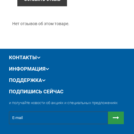
производителя
Постоянно высокая шлифовальная способность
обмен / возврат товара в течение 14 дней
Длительный срок службы
Имеет специальную пропитку для снижения
Нет отзывов об этом товаре.
трения
Не повреждается при обработке деталей с
острыми гранями или выступающих над
поверхностью
Крепление на липучке (Velcro).
КОНТАКТЫ
ИНФОРМАЦИЯ
ПОДДЕРЖКА
ПОДПИШИСЬ СЕЙЧАС
и получайте новости об акциях и специальных предложениях