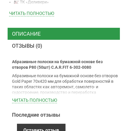
ТК «Деливери»
ТК «САТ»
ЧИТАТЬ ПОЛНОСТЬЮ
ТК “Justin”
Курьером
ТК ”УкрПочта”
ОПИСАНИЕ
ОТЗЫВЫ (0)
Оплата
Абразивные полоски на бумажной основе без
Наличными
отворов P80 (50шт) C.A.R.FIT 6-302-0080
Наложенный платеж (при получении)
Абразивные полоски на бумажной основе без отворов
Оплата картой Visa, Mastercard - LiqPay
Gold Paper 70х420 мм для обработки поверхностей в
Приватбанк
таких областях как авторемонт, самолето- и
судостроение, производство и переработка
Безналичный расчет (с НДС)
композиционных материалов и пластиков.
ЧИТАТЬ ПОЛНОСТЬЮ
Применение:
Последние отзывы
Гарантия
Для удаления ржавчины и шлифовки "по сухому"
шпатлевкам, грунтам и наполнителям.
12 месяцев
официальной гарантии от
Особенности:
Оставить отзыв