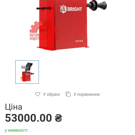
У обрані
У порівняння
Ціна
53000.00 ₴
у наявності