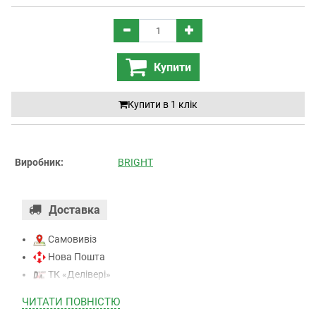
Купити
Купити в 1 клiк
Виробник:
BRIGHT
Доставка
Самовивіз
Нова Пошта
ТК «Делівері»
ТК «САТ»
ЧИТАТИ ПОВНIСТЮ
ТК “Justin”