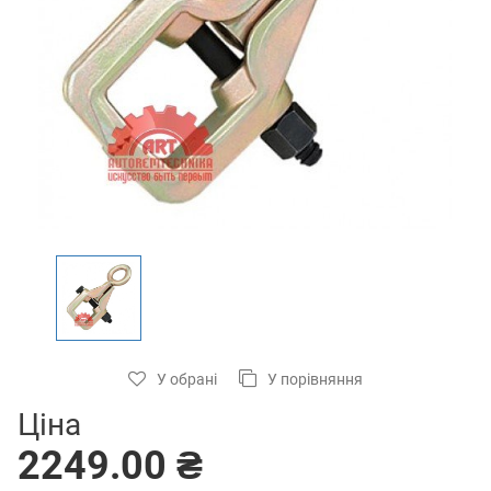
У обрані
У порівняння
Ціна
2249.00 ₴