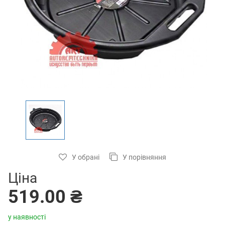
У обрані
У порівняння
Ціна
519.00 ₴
у наявності