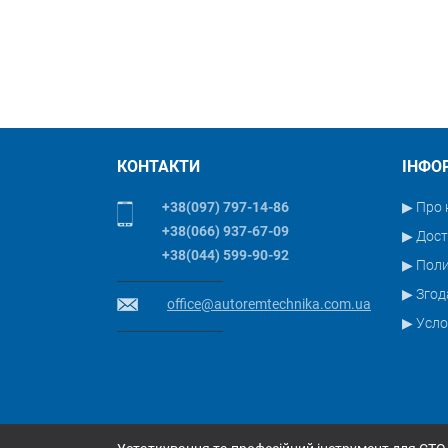
КОНТАКТИ
ІНФО
+38(097) 797-14-86
▶ Про 
+38(066) 937-67-09
▶ Дост
+38(044) 599-90-92
▶ Пол
▶ Згод
office@autoremtechnika.com.ua
▶ Усло