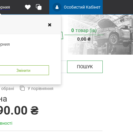
орния
Особистий Кабінет
0
товар (iв)
0.00 ₴
орния
ПОШУК
Змінити
0108
 обрані
У порівняння
на
90.00 ₴
вності