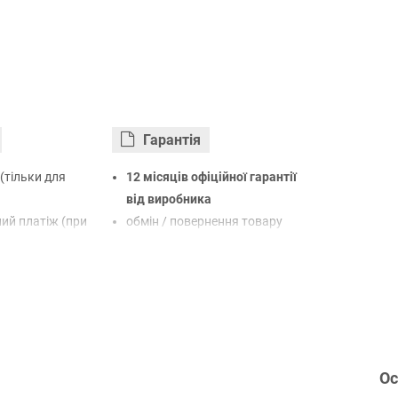
Гарантiя
(тільки для
12 місяців офіційної гарантії
від виробника
ий платіж (при
обмін / повернення товару
протягом 14 днів
арткою Visa,
LiqPay
нк
овий розрахунок
Ос