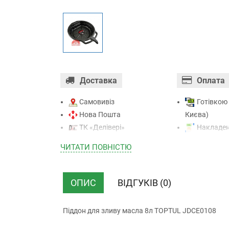
Доставка
Оплата
Самовивіз
Готівкою 
Нова Пошта
Києва)
ТК «Делівері»
Накладен
ТК «САТ»
отриманні)
ЧИТАТИ ПОВНIСТЮ
ТК “Justin”
Оплата к
Кур’єром
Mastercard - 
ТК ”УкрПошта”
Приватба
ОПИС
ВІДГУКІВ (0)
Безготівк
(з ПДВ)
Піддон для зливу масла 8л TOPTUL JDCE0108