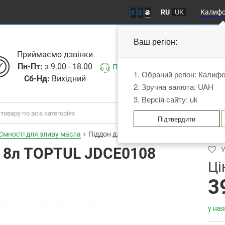
RU
UK
Калиф
€
$
₴
Ваш регіон:
Приймаємо дзвiнки
Пн-Пт:
з 9.00 - 18.00
Передзвоніть мені
1. Обраний регіон: Калиф
Сб-Нд:
Вихідний
2. Зручна валюта: UAH
3. Версія сайту: uk
Підтвердити
Ємності для зливу масла
Піддон для зливу масла 8л TOPTUL JDCE
а 8л TOPTUL JDCE0108
У
Ці
3
у ная