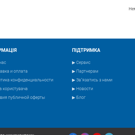
Нем
РМАЦІЯ
ПІДТРИМКА
нас
▶ Сервис
авка и оплата
▶ Партнерам
итика конфиденциальности
▶ Зв"язатись з нами
а користувача
▶ Новости
вия публичной оферты
▶ Блог