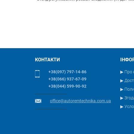
КОНТАКТИ
ІНФО
+38(097) 797-14-86
▶ Про 
+38(066) 937-67-09
▶ Дост
+38(044) 599-90-92
▶ Пол
▶ Згод
office@autoremtechnika.com.ua
▶ Усло