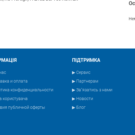
Ос
Нем
РМАЦІЯ
ПІДТРИМКА
нас
▶ Сервис
авка и оплата
▶ Партнерам
итика конфиденциальности
▶ Зв"язатись з нами
а користувача
▶ Новости
вия публичной оферты
▶ Блог