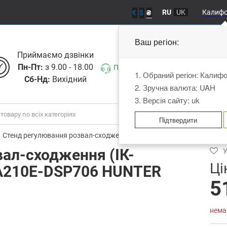
RU
UK
Калиф
€
$
₴
Ваш регіон:
Приймаємо дзвiнки
Пн-Пт:
з 9.00 - 18.00
Передзвоніть мені
1. Обраний регіон: Калиф
Сб-Нд:
Вихідний
2. Зручна валюта: UAH
3. Версія сайту: uk
Підтвердити
Стенд регулювання розвал-сходження (ІК-датчики, ПО ProAlign) 
ал-сходження (ІК-
У
Ці
 PA210E-DSP706 HUNTER
5
нема