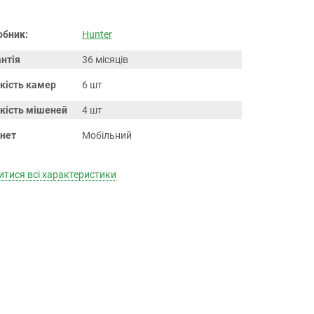
обник:
Hunter
нтія
36 місяців
кість камер
6 шт
ькість мішеней
4 шт
інет
Мобільний
тися всі характеристики