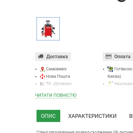
Доставка
Оплата
Самовивіз
Готівкою 
Нова Пошта
Києва)
ТК «Делівері»
Накладен
ТК «САТ»
отриманні)
ЧИТАТИ ПОВНIСТЮ
ТК “Justin”
Оплата к
Кур’єром
Mastercard - 
ТК ”УкрПошта”
Приватба
ОПИС
ХАРАКТЕРИСТИКИ
В
Безготівк
(з ПДВ)
Стенд регулювання розвал-сходження (ІК-датчик