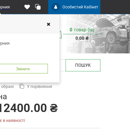
орния
Особистий Кабінет
0
товар (iв)
0.00 ₴
орния
ПОШУК
Змінити
PA210E-DSP706 HUNTER
 обрані
У порівняння
на
12400.00 ₴
є в наявності