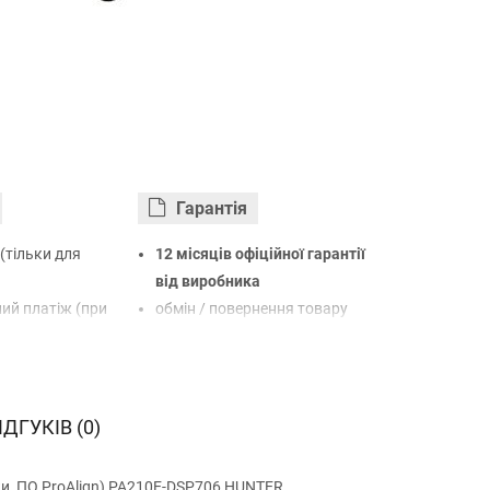
Гарантiя
(тільки для
12 місяців офіційної гарантії
від виробника
ий платіж (при
обмін / повернення товару
протягом 14 днів
арткою Visa,
LiqPay
нк
ІДГУКІВ (0)
овий розрахунок
и, ПО ProAlign) PA210E-DSP706 HUNTER