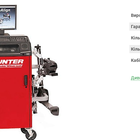
Вир
Гара
Кіль
Кіл
Каб
Диви