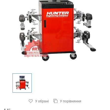
У обрані
У порівняння