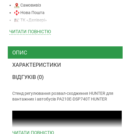
Самовивіз
Нова Пошта
ТК «Делівері»
ТК «САТ»
ЧИТАТИ ПОВНIСТЮ
ТК “Justin”
Кур’єром
ТК ”УкрПошта”
ОПИС
ХАРАКТЕРИСТИКИ
Оплата
ВІДГУКІВ (0)
Готівкою (тільки для Києва)
Накладений платіж (при отриманні)
Стенд регулювання розвал-сходження HUNTER для
вантажних і автобусів PA210E-DSP740T HUNTER
Оплата карткою Visa, Mastercard - LiqPay
Приватбанк
Безготівковий розрахунок (з ПДВ)
ЧИТАТИ ПОВНIСТЮ