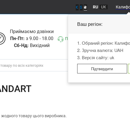
RU
UK
Калиф
€
$
₴
Ваш регіон:
Приймаємо дзвiнки
Пн-Пт:
з 9.00 - 18.00
Передзвоніть мені
1. Обраний регіон: Калиф
Сб-Нд:
Вихідний
2. Зручна валюта: UAH
3. Версія сайту: uk
Підтвердити
ANDART
 жодного товару цього виробника.