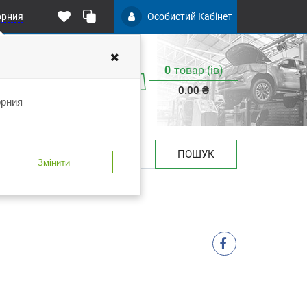
орния
Особистий Кабінет
0
товар (iв)
0.00 ₴
орния
ПОШУК
Змінити