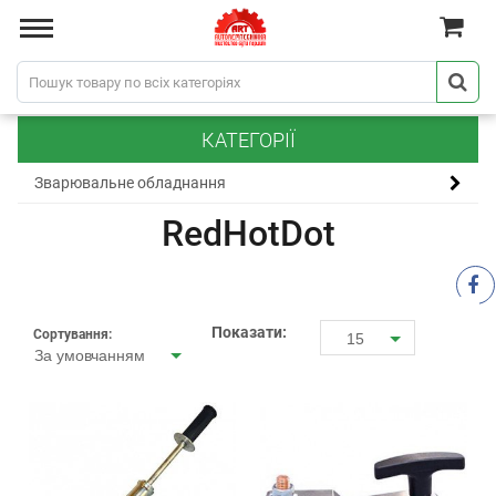
КАТЕГОРІЇ
Зварювальне обладнання
RedHotDot
Показати:
Сортування:
15
За умовчанням