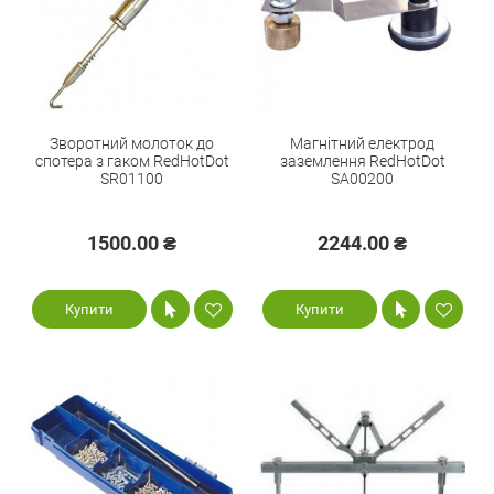
Зворотний молоток до
Магнітний електрод
спотера з гаком RedHotDot
заземлення RedHotDot
SR01100
SA00200
1500.00 ₴
2244.00 ₴
Купити
Купити