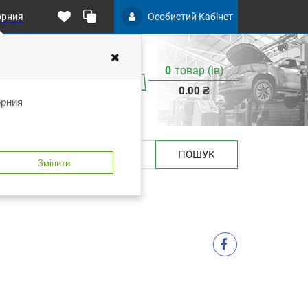
орния
Особистий Кабінет
0
товар (iв)
0.00 ₴
орния
ПОШУК
Змінити