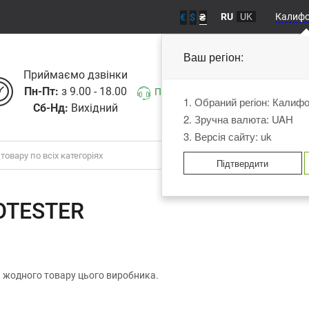
RU
UK
Калиф
€
$
₴
Ваш регіон:
Приймаємо дзвiнки
Пн-Пт:
з 9.00 - 18.00
Передзвоніть мені
1. Обраний регіон: Калиф
Сб-Нд:
Вихідний
2. Зручна валюта: UAH
3. Версія сайту: uk
Підтвердити
OTESTER
 жодного товару цього виробника.