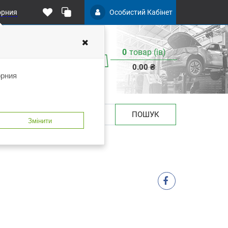
орния
Особистий Кабінет
0
товар (iв)
0.00 ₴
орния
ПОШУК
Змінити