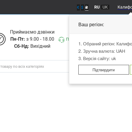
RU
UK
Калиф
€
$
₴
Ваш регіон:
Приймаємо дзвiнки
Пн-Пт:
з 9.00 - 18.00
Передзвоніть мені
1. Обраний регіон: Калиф
Сб-Нд:
Вихідний
2. Зручна валюта: UAH
3. Версія сайту: uk
Підтвердити