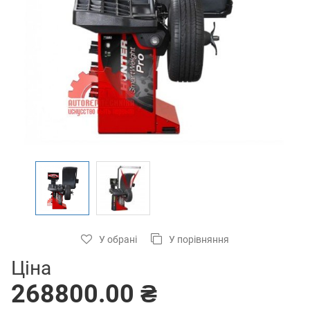
У обрані
У порівняння
Ціна
268800.00 ₴