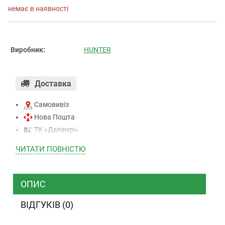
немає в наявності
Виробник:
HUNTER
Доставка
Самовивіз
Нова Пошта
ТК «Делівері»
ТК «САТ»
ЧИТАТИ ПОВНIСТЮ
ТК “Justin”
Кур’єром
ТК ”УкрПошта”
ОПИС
ВІДГУКІВ (0)
Оплата