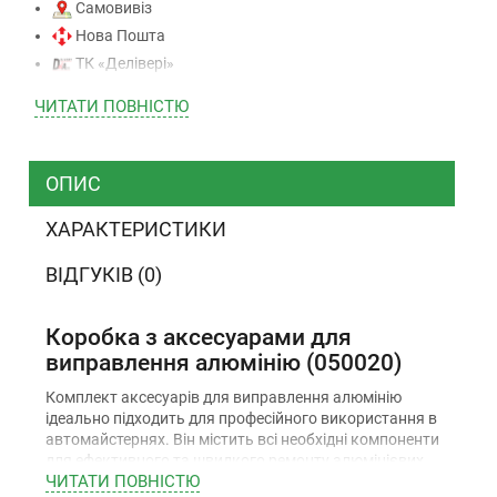
Самовивіз
Нова Пошта
ТК «Делівері»
ТК «САТ»
ЧИТАТИ ПОВНIСТЮ
ТК “Justin”
Кур’єром
ТК ”УкрПошта”
ОПИС
ХАРАКТЕРИСТИКИ
Оплата
ВІДГУКІВ (0)
Готівкою (тільки для Києва)
Накладений платіж (при отриманні)
Коробка з аксесуарами для
Оплата карткою Visa, Mastercard - LiqPay
виправлення алюмінію (050020)
Приватбанк
Комплект аксесуарів для виправлення алюмінію
Безготівковий розрахунок (з ПДВ)
ідеально підходить для професійного використання в
автомайстернях. Він містить всі необхідні компоненти
для ефективного та швидкого ремонту алюмінієвих
ЧИТАТИ ПОВНIСТЮ
деталей. Усі аксесуари виготовлені з високоякісних
Гарантiя