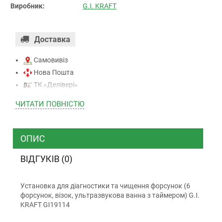
Виробник:
G.I. KRAFT
Доставка
Самовивіз
Нова Пошта
ТК «Делівері»
ТК «САТ»
ЧИТАТИ ПОВНIСТЮ
ТК “Justin”
Кур’єром
ТК ”УкрПошта”
ОПИС
ВІДГУКІВ (0)
Оплата
Установка для діагностики та чищення форсунок (6
Готівкою (тільки для Києва)
форсунок, візок, ультразвукова ванна з таймером) G.I.
Накладений платіж (при отриманні)
KRAFT GI19114
Оплата карткою Visa, Mastercard - LiqPay