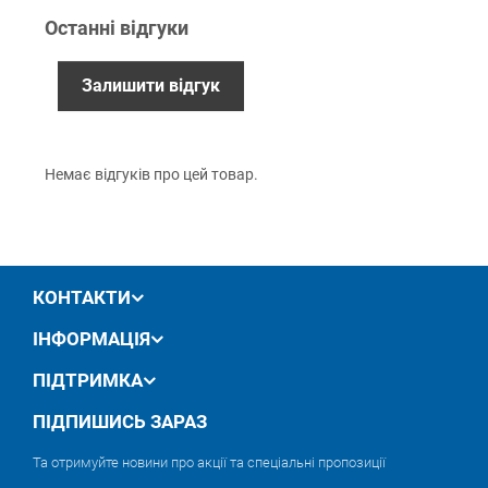
Приватбанк
Останні відгуки
Безготівковий розрахунок (з ПДВ)
Залишити відгук
Гарантiя
12 місяців офіційної гарантії від виробника
Немає відгуків про цей товар.
обмін / повернення товару протягом 14 днів
КОНТАКТИ
ІНФОРМАЦІЯ
ПІДТРИМКА
ПІДПИШИСЬ ЗАРАЗ
Та отримуйте новини про акції та спеціальні пропозиції