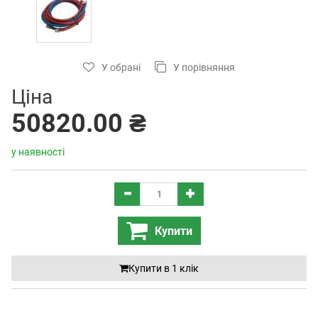
У обрані
У порівняння
Ціна
50820.00 ₴
у наявності
Купити
Купити в 1 клiк