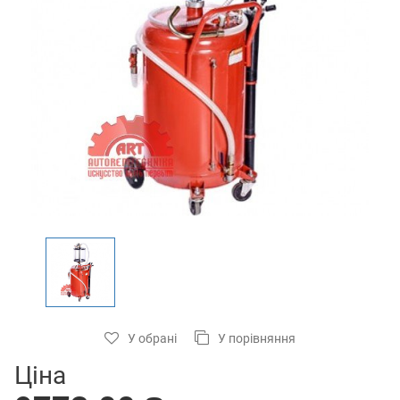
У обрані
У порівняння
Ціна