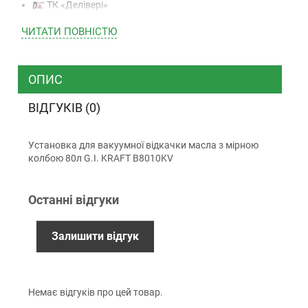
ТК «Делівері»
ТК «САТ»
ЧИТАТИ ПОВНIСТЮ
ТК “Justin”
Кур’єром
ТК ”УкрПошта”
ОПИС
ВІДГУКІВ (0)
Оплата
Установка для вакуумної відкачки масла з мірною
Готівкою (тільки для Києва)
колбою 80л G.I. KRAFT B8010KV
Накладений платіж (при отриманні)
Оплата карткою Visa, Mastercard - LiqPay
Останні відгуки
Приватбанк
Безготівковий розрахунок (з ПДВ)
Залишити відгук
Гарантiя
Немає відгуків про цей товар.
12 місяців офіційної гарантії від виробника