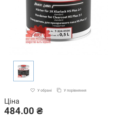
У обрані
У порівняння
Ціна
484.00 ₴