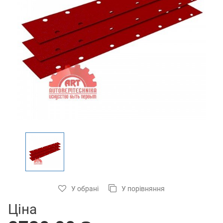
У обрані
У порівняння
Ціна