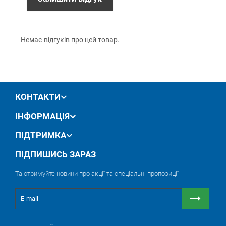
алюмінію, твердих порід дерева, плит ДВП, ДСП та
обмін / повернення товару протягом 14 днів
МДФ.
Особливості:
Основа: гнучка пластикова плівка
Немає відгуків про цей товар.
Тривалий термін служби
Не ушкоджується при обробці деталей із
гострими гранями або виступаючих над
поверхнею
Кріплення на липучці (Velcro)
КОНТАКТИ
ІНФОРМАЦІЯ
ПІДТРИМКА
ПІДПИШИСЬ ЗАРАЗ
Та отримуйте новини про акції та спеціальні пропозиції