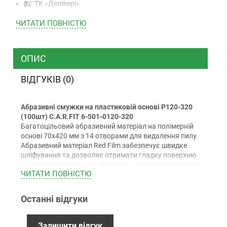
ТК «Делівері»
ТК «САТ»
ЧИТАТИ ПОВНIСТЮ
ТК “Justin”
Кур’єром
ТК ”УкрПошта”
ОПИС
ВІДГУКІВ (0)
Оплата
Абразивні смужки на пластиковій основі P120-320
Готівкою (тільки для Києва)
(100шт) C.A.R.FIT 6-501-0120-320
Накладений платіж (при отриманні)
Багатоцільовий абразивний матеріал на полімерній
основі 70х420 мм з 14 отворами для видалення пилу.
Оплата карткою Visa, Mastercard - LiqPay
Абразивний матеріал Red Film забезпечує швидке
Приватбанк
шліфування та дозволяє отримати гладку поверхню
Безготівковий розрахунок (з ПДВ)
завдяки спеціальному абразиву з оксиду алюмінію та
ЧИТАТИ ПОВНIСТЮ
кераміки.
Застосування:
Останні відгуки
Для шліфування фінішних покриттів, шпаклівок,
Гарантiя
пластиків, наповнювачів, синтетичних матеріалів,
мідних сплавів, латуні, бронзи, склопластиків,
12 місяців офіційної гарантії від виробника
Залишити відгук