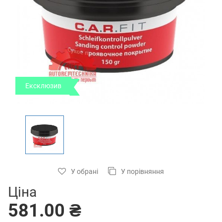
Ексклюзив
У обрані
У порівняння
Ціна
581.00 ₴