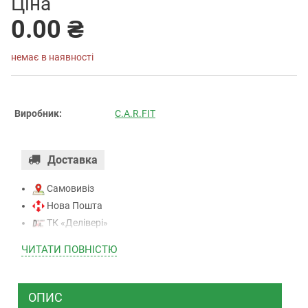
Ціна
0.00 ₴
немає в наявності
Виробник:
C.A.R.FIT
Доставка
Самовивіз
Нова Пошта
ТК «Делівері»
ТК «САТ»
ЧИТАТИ ПОВНIСТЮ
ТК “Justin”
Кур’єром
ТК ”УкрПошта”
ОПИС