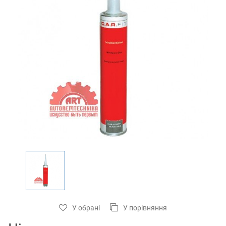
У обрані
У порівняння