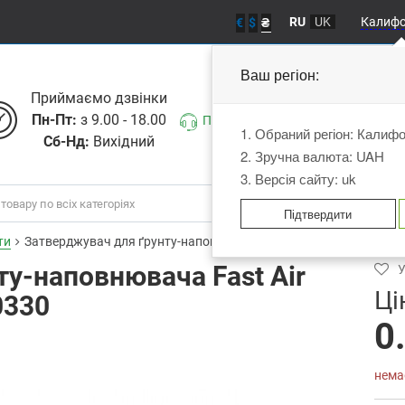
RU
UK
Калиф
€
$
₴
Ваш регіон:
Приймаємо дзвiнки
Пн-Пт:
з 9.00 - 18.00
Передзвоніть мені
1. Обраний регіон: Калиф
Сб-Нд:
Вихідний
2. Зручна валюта: UAH
3. Версія сайту: uk
Підтвердити
ти
Затверджувач для ґрунту-наповнювача Fast Air (0,33л) C.A.R.FI
у-наповнювача Fast Air
У
Ці
0330
0
нема