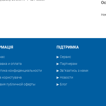
Ос
Нем
РМАЦІЯ
ПІДТРИМКА
нас
▶ Сервис
авка и оплата
▶ Партнерам
итика конфиденциальности
▶ Зв"язатись з нами
а користувача
▶ Новости
вия публичной оферты
▶ Блог