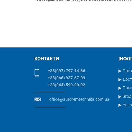
КОНТАКТИ
ІНФО
+38(097) 797-14-86
▶ Про 
+38(066) 937-67-09
▶ Дост
+38(044) 599-90-92
▶ Пол
▶ Згод
office@autoremtechnika.com.ua
▶ Усло