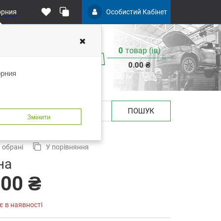
орния
Особистий Кабінет
0
товар (iв)
0.00 ₴
орния
ПОШУК
Змінити
T 4-421-0330
 обрані
У порівняння
на
.00 ₴
є в наявності