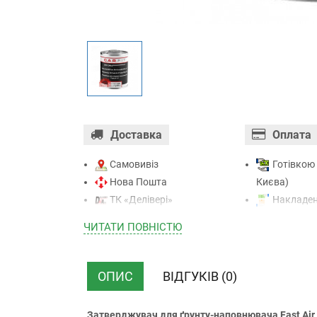
Доставка
Оплата
Самовивіз
Готівкою 
Нова Пошта
Києва)
ТК «Делівері»
Накладен
ТК «САТ»
отриманні)
ЧИТАТИ ПОВНIСТЮ
ТК “Justin”
Оплата к
Кур’єром
Mastercard - 
ТК ”УкрПошта”
Приватба
ОПИС
ВІДГУКІВ (0)
Безготівк
(з ПДВ)
Затверджувач для ґрунту-наповнювача Fast Air (