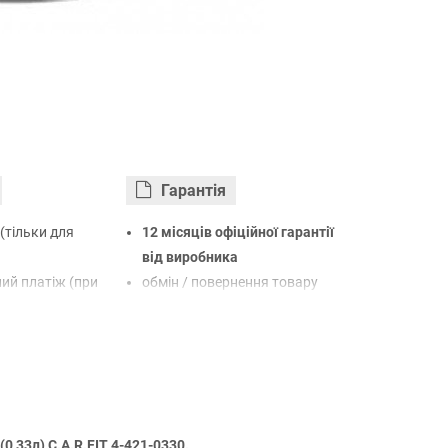
Гарантiя
(тільки для
12 місяців офіційної гарантії
від виробника
ий платіж (при
обмін / повернення товару
протягом 14 днів
арткою Visa,
LiqPay
нк
овий розрахунок
0,33л) C.A.R.FIT 4-421-0330.