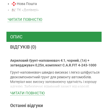
Нова Пошта
ТК «Делівері»
ТК «САТ»
ЧИТАТИ ПОВНIСТЮ
ТК “Justin”
Кур’єром
ТК ”УкрПошта”
ОПИС
ВІДГУКІВ (0)
Оплата
Акриловий ґрунт-наповнювач 4:1, чорний, (1л) +
Готівкою (тільки для Києва)
затверджувач 0,25л, комплект C.A.R.FIT 4-243-1000
Накладений платіж (при отриманні)
Грунт-наповнювач швидко висихає і легко шліфується
Оплата карткою Visa, Mastercard - LiqPay
двокомпонентний грунт для ремонту автомобілів.
Приватбанк
Матеріал має високу заповнюючу здатність і хорошу
адгезію. Забезпечує відмінний захист від корозії.
Безготівковий розрахунок (з ПДВ)
Підходить для ремонту легких та середніх пошкоджень
ЧИТАТИ ПОВНIСТЮ
заґрунтованих металевих частин кузова або деталей,
оброблених поліефірними шпаклівками.
Останні відгуки
Гарантiя
Особливості: