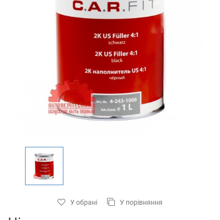
У обрані
У порівняння