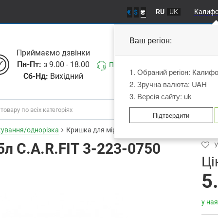
RU
UK
Калиф
€
$
₴
Ваш регіон:
Приймаємо дзвiнки
Пн-Пт:
з 9.00 - 18.00
Передзвоніть мені
1. Обраний регіон: Калиф
Сб-Нд:
Вихідний
2. Зручна валюта: UAH
3. Версія сайту: uk
Підтвердити
ування/однорізка
Кришка для мірної ємності 0,75л C.A.R.FIT 3-22
л C.A.R.FIT 3-223-0750
У
Ці
5
у ная