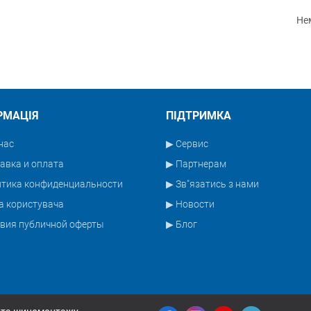
Нем
РМАЦІЯ
ПІДТРИМКА
нас
▶ Сервис
авка и оплата
▶ Партнерам
итика конфиденциальности
▶ Зв"язатись з нами
а користувача
▶ Новости
вия публичной оферты
▶ Блог