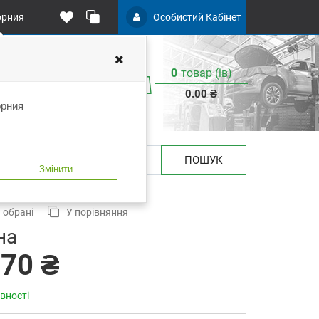
орния
Особистий Кабінет
0
товар (iв)
0.00 ₴
орния
ПОШУК
Змінити
3-0750
 обрані
У порівняння
на
.70 ₴
вності