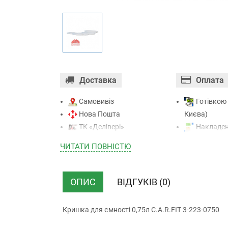
Доставка
Оплата
Самовивіз
Готівкою 
Нова Пошта
Києва)
ТК «Делівері»
Накладен
ТК «САТ»
отриманні)
ЧИТАТИ ПОВНIСТЮ
ТК “Justin”
Оплата к
Кур’єром
Mastercard - 
ТК ”УкрПошта”
Приватба
ОПИС
ВІДГУКІВ (0)
Безготівк
(з ПДВ)
Кришка для ємності 0,75л C.A.R.FIT 3-223-0750