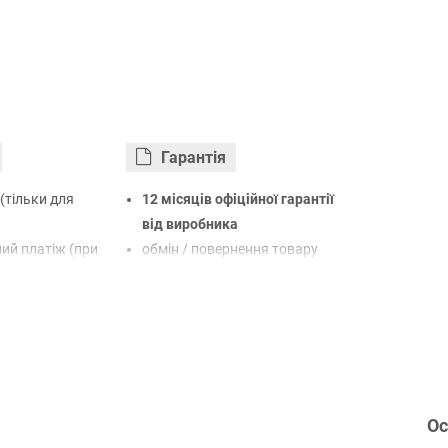
Гарантiя
(тільки для
12 місяців офіційної гарантії
від виробника
ий платіж (при
обмін / повернення товару
протягом 14 днів
арткою Visa,
LiqPay
нк
овий розрахунок
Ос