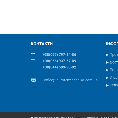
КОНТАКТИ
ІНФО
+38(097) 797-14-86
▶ Про 
+38(066) 937-67-09
▶ Дост
+38(044) 599-90-92
▶ Пол
▶ Згод
office@autoremtechnika.com.ua
▶ Усло