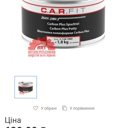
У обрані
У порівняння
Ціна