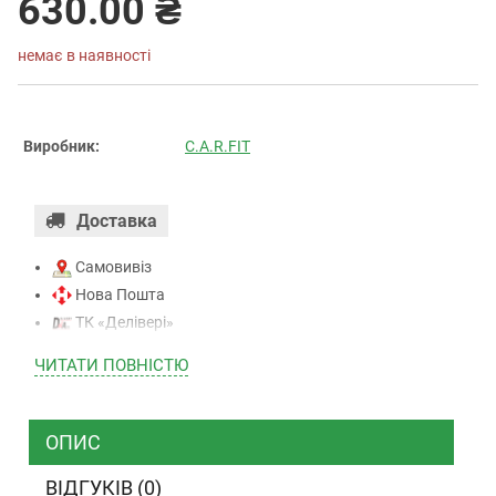
630.00 ₴
немає в наявності
Виробник:
C.A.R.FIT
Доставка
Самовивіз
Нова Пошта
ТК «Делівері»
ТК «САТ»
ЧИТАТИ ПОВНIСТЮ
ТК “Justin”
Кур’єром
ТК ”УкрПошта”
ОПИС
ВІДГУКІВ (0)