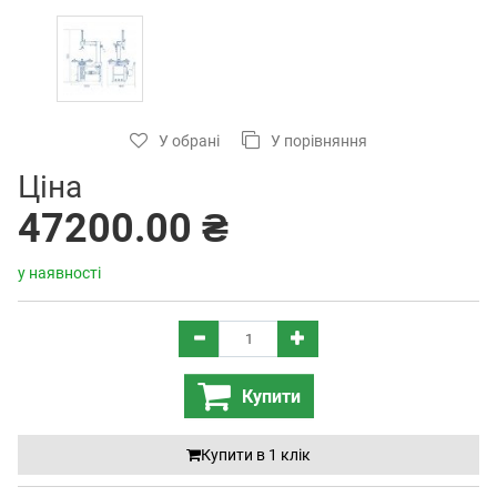
У обрані
У порівняння
Ціна
47200.00 ₴
у наявності
Купити
Купити в 1 клiк