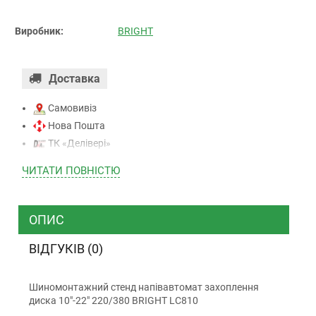
Виробник:
BRIGHT
Доставка
Самовивіз
Нова Пошта
ТК «Делівері»
ТК «САТ»
ЧИТАТИ ПОВНIСТЮ
ТК “Justin”
Кур’єром
ТК ”УкрПошта”
ОПИС
ВІДГУКІВ (0)
Оплата
Шиномонтажний стенд напівавтомат захоплення
Готівкою (тільки для Києва)
диска 10"-22" 220/380 BRIGHT LC810
Накладений платіж (при отриманні)