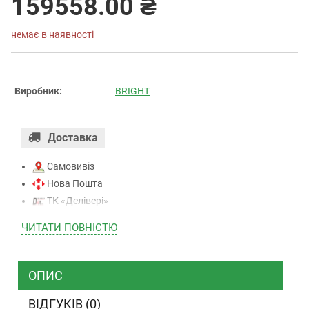
159558.00 ₴
немає в наявності
Виробник:
BRIGHT
Доставка
Самовивіз
Нова Пошта
ТК «Делівері»
ТК «САТ»
ЧИТАТИ ПОВНIСТЮ
ТК “Justin”
Кур’єром
ТК ”УкрПошта”
ОПИС
ВІДГУКІВ (0)