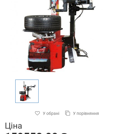
У обрані
У порівняння
Ціна