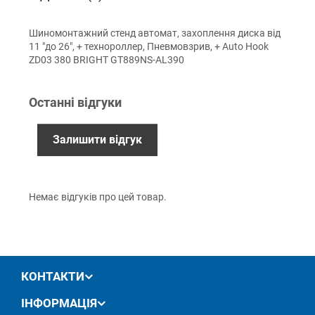
Оплата
Шиномонтажний стенд автомат, захоплення диска від
Готівкою (тільки для Києва)
11 "до 26", + технороллер, Пневмовзрив, + Auto Hook
Накладений платіж (при отриманні)
ZD03 380 BRIGHT GT889NS-AL390
Оплата карткою Visa, Mastercard - LiqPay
Приватбанк
Останні відгуки
Безготівковий розрахунок (з ПДВ)
Залишити відгук
Гарантiя
12 місяців офіційної гарантії від виробника
Немає відгуків про цей товар.
обмін / повернення товару протягом 14 днів
КОНТАКТИ
ІНФОРМАЦІЯ