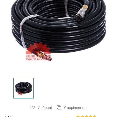
У обрані
У порівняння