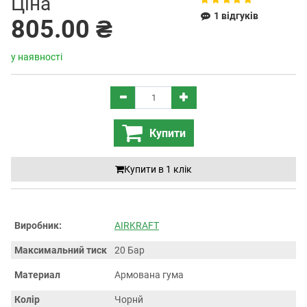
Ціна
1 відгуків
805.00 ₴
у наявності
Купити
Купити в 1 клiк
Виробник:
AIRKRAFT
Maкcимaльний тиск
20 Бap
Maтepиaл
Армована гума
Колір
Чорнй