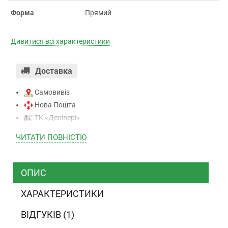
Форма
Прямий
Дивитися всі характеристики
Доставка
Самовивіз
Нова Пошта
ТК «Делівері»
ТК «САТ»
ЧИТАТИ ПОВНIСТЮ
ТК “Justin”
Кур’єром
ТК ”УкрПошта”
ОПИС
ХАРАКТЕРИСТИКИ
Оплата
ВІДГУКІВ (1)
Готівкою (тільки для Києва)