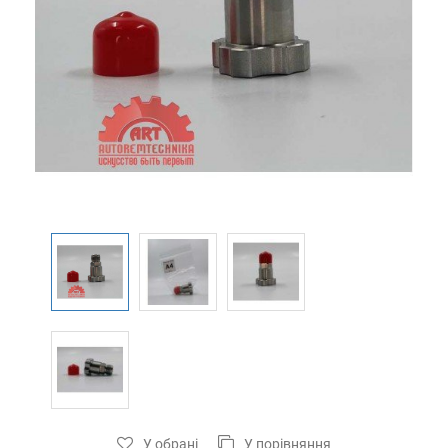
У обрані
У порівняння