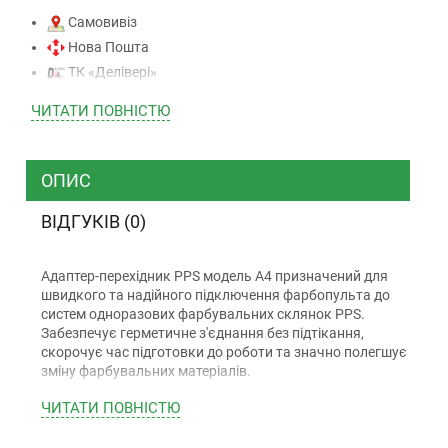
Самовивіз
Нова Пошта
ТК «Делівері»
ТК «САТ»
ЧИТАТИ ПОВНIСТЮ
ТК “Justin”
Кур’єром
ТК ”УкрПошта”
ОПИС
ВІДГУКІВ (0)
Оплата
Адаптер-перехідник PPS модель А4 призначений для
Готівкою (тільки для Києва)
швидкого та надійного підключення фарбопульта до
Накладений платіж (при отриманні)
систем одноразових фарбувальних склянок PPS.
Забезпечує герметичне з'єднання без підтікання,
Оплата карткою Visa, Mastercard - LiqPay
скорочує час підготовки до роботи та значно полегшує
Приватбанк
зміну фарбувальних матеріалів.
Безготівковий розрахунок (з ПДВ)
Виготовлений з високоякісної нержавіючої сталі,
ЧИТАТИ ПОВНIСТЮ
довговічної, стійкої до механічного зношування та
агресивної дії розчинників. Підходить як для