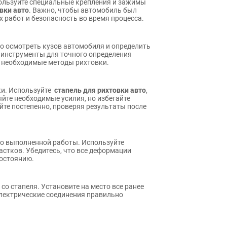
ользуйте специальные крепления и зажимы
вки авто
. Важно, чтобы автомобиль был
 работ и безопасность во время процесса.
о осмотреть кузов автомобиля и определить
 инструменты для точного определения
ь необходимые методы рихтовки.
ки. Используйте
стапель для рихтовки авто
,
йте необходимые усилия, но избегайте
те постепенно, проверяя результаты после
во выполненной работы. Используйте
стков. Убедитесь, что все деформации
состоянию.
о стапеля. Установите на место все ранее
 электрические соединения правильно