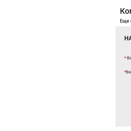
Ко
Еще 
Н
В
Ва