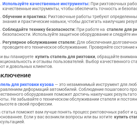
Используйте качественные инструменты
:
При рихтовочных рабо
качественные инструменты, чтобы обеспечить точность и безопа
Обучение и практика:
Рихтовочные работы требуют определенных
знания и практические навыки, чтобы достигать наилучших резул
Соблюдайте технику безопасности:
При работе на
стапеле для р
безопасности. Используйте защитное оборудование и следуйте и
Регулярное обслуживание стапеля:
Для обеспечения долговечнос
проводите его техническое обслуживание. Проверяйте состояние 
ли вы планируете
купить стапель для рихтовки
, обращайте внимани
кциональность и отзывы пользователей. Выбор качественного ста
от и довольных клиентов.
аключение
пель для рихтовки кузова
— это незаменимый инструмент для люб
равлением деформаций автомобилей. Соблюдение пошагового про
ественного оборудования поможет достичь наилучших результатов
оты. Не забывайте о техническом обслуживании стапеля и постоян
высоте в своей профессии.
 статья поможет вам лучше понять процесс рихтовочных работ и с
снованнее. Если у вас возникли вопросы или вы хотите
купить ста
сультацией.