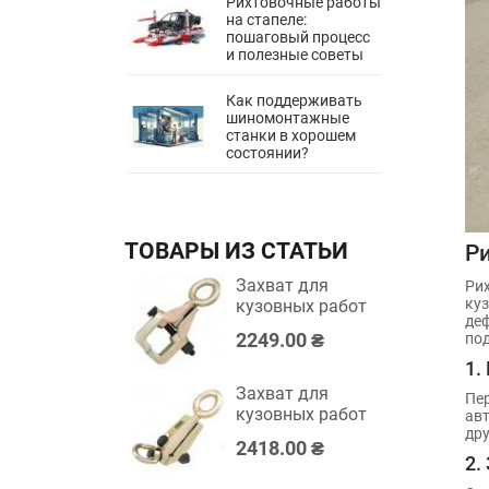
Рихтовочные работы
на стапеле:
пошаговый процесс
и полезные советы
Как поддерживать
шиномонтажные
станки в хорошем
состоянии?
ТОВАРЫ ИЗ СТАТЬИ
Ри
Захват для
Рих
куз
кузовных работ
деф
3 тонны TOPTUL
2249.00 ₴
под
JFDB0303
1.
Захват для
Пе
кузовных работ
авт
дру
2 и 5 тонн
2418.00 ₴
TOPTUL
2.
JFDC0205