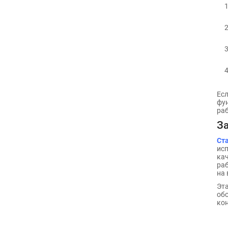
Ес
фун
раб
З
Ста
исп
кач
раб
на 
Эта
обо
кон