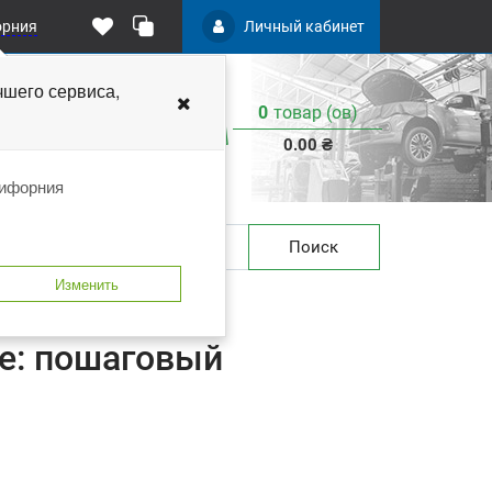
орния
Личный кабинет
чшего
сервиса,
0
товар (ов)
:
0.00 ₴
лифорния
Поиск
Изменить
е: пошаговый