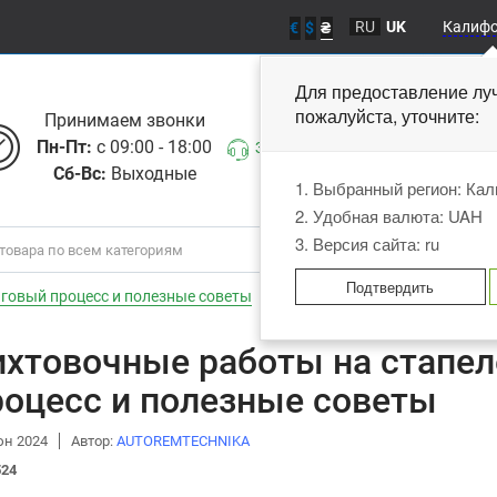
RU
UK
Калиф
€
$
₴
Для предоставление лу
пожалуйста, уточните
Принимаем звонки
Пн-Пт:
с 09:00 - 18:00
Заказать звонок
Сб-Вс:
Выходные
1. Выбранный регион: Ка
2. Удобная валюта: UAH
3. Версия сайта: ru
Подтвердить
аговый процесс и полезные советы
ихтовочные работы на стапел
роцесс и полезные советы
юн 2024
Автор:
АUTOREMTECHNIKA
24