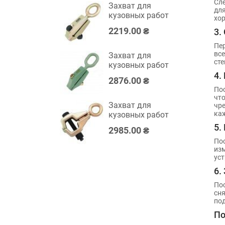
Сле
Захват для
дл
кузовных работ
хор
5 тонн TOPTUL
2219.00 ₴
3.
JFDC0105
Пер
все
Захват для
сте
кузовных работ
5 тонн TOPTUL
4.
2876.00 ₴
JFDD0105
Пос
что
Захват для
чре
каж
кузовных работ
5 тонн TOPTUL
5.
2985.00 ₴
JFDA0105
Пос
изм
уст
6.
Пос
сня
по
По