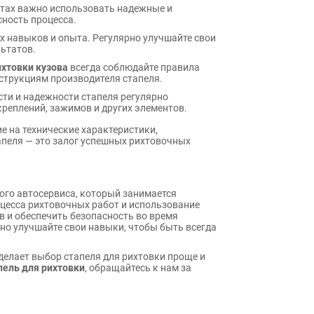
тах важно использовать надежные и
сность процесса.
 навыков и опыта. Регулярно улучшайте свои
ьтатов.
ихтовки кузова
всегда соблюдайте правила
нструкциям производителя стапеля.
ти и надежности стапеля регулярно
креплений, зажимов и других элементов.
е на технические характеристики,
пеля — это залог успешных рихтовочных
ого автосервиса, который занимается
цесса рихтовочных работ и использование
 и обеспечить безопасность во время
но улучшайте свои навыки, чтобы быть всегда
делает выбор стапеля для рихтовки проще и
пель для рихтовки
, обращайтесь к нам за