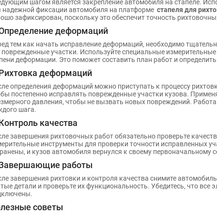
дующим шагом является закрепление автомобиля на стапеле. Исп
я надежной фиксации автомобиля на платформе
стапеля для рихто
ошо зафиксирован, поскольку это обеспечит точность рихтовочных
 Определение деформаций
ед тем как начать исправление деформаций, необходимо тщательн
 поврежденные участки. Используйте специальные измерительные
пени деформации. Это поможет составить план работ и определит
 Рихтовка деформаций
ле определения деформаций можно приступать к процессу рихтов
бы постепенно исправлять поврежденные участки кузова. Применя
змерного давления, чтобы не вызвать новых повреждений. Работай
дого шага.
 Контроль качества
ле завершения рихтовочных работ обязательно проверьте качест
ерительные инструменты для проверки точности исправленных уча
ранены, и кузов автомобиля вернулся к своему первоначальному 
 Завершающие работы
ле завершения рихтовки и контроля качества снимите автомобиль с
тые детали и проверьте их функциональность. Убедитесь, что все
дключены.
лезные советы