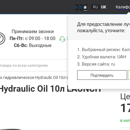
RU
UK
Калиф
€
$
₴
Для предоставление лу
пожалуйста, уточните
Принимаем звонки
Пн-Пт:
с 09:00 - 18:00
Заказать звонок
Сб-Вс:
Выходные
1. Выбранный регион: Ка
2. Удобная валюта: UAH
3. Версия сайта: ru
Подтвердить
о гидравлическое Hydraulic Oil 10л LAUNCH MG-OEM
ydraulic Oil 10л LAUNCH
В
Це
1
в на