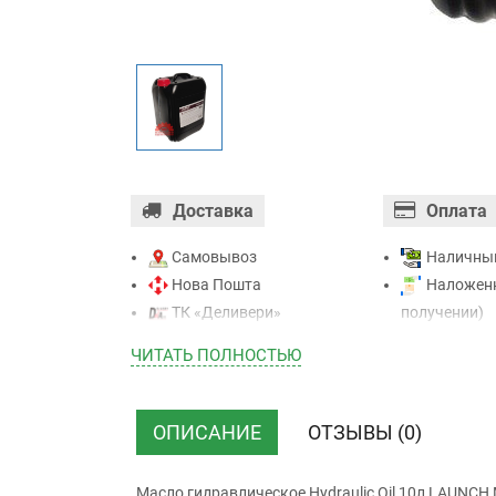
Доставка
Оплата
Самовывоз
Наличны
Нова Пошта
Наложенн
ТК «Деливери»
получении)
ТК «САТ»
Оплата ка
ЧИТАТЬ ПОЛНОСТЬЮ
ТК “Justin”
Mastercard - 
Курьером
Приватба
ТК ”УкрПочта”
Безналичн
ОПИСАНИЕ
ОТЗЫВЫ (0)
НДС)
Масло гидравлическое Hydraulic Oil 10л LAUNC