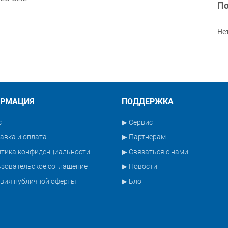
По
Не
РМАЦИЯ
ПОДДЕРЖКА
с
▶ Сервис
авка и оплата
▶ Партнерам
итика конфиденциальности
▶ Связаться с нами
зовательское соглашение
▶ Новости
вия публичной оферты
▶ Блог