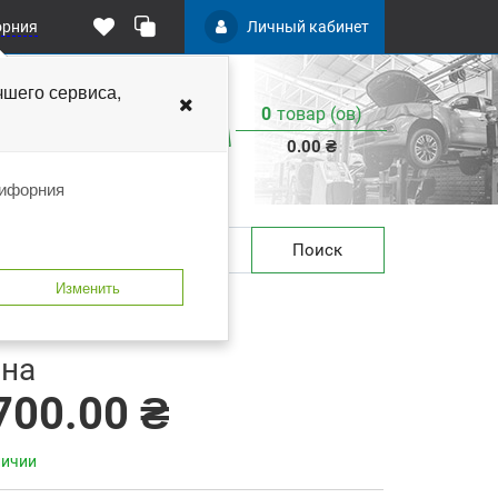
орния
Личный кабинет
чшего
сервиса,
0
товар (ов)
:
0.00 ₴
лифорния
Поиск
Изменить
 закладки
В сравнение
на
700.00 ₴
личии