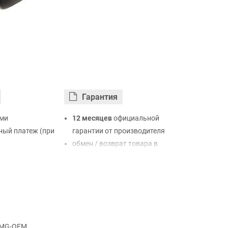
Гарантия
ми
12 месяцев
официальной
ый платеж (при
гарантии от производителя
обмен / возврат товара в
ртой Visa,
течение 14 дней
LiqPay
нк
ый расчет (с
H MG-OEM